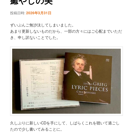
癒やしの美
ゲ
ー
投稿日時:
2026年3月31日
シ
ョ
ずいぶんご無沙汰してしまいました。
ン
あまり更新しないものだから、一部の方々にはご心配までいただ
き、申し訳ないことでした。
久しぶりに新しいCDを手にして、しばらくこれを聴いて過ごし
たので少し書いてみることに。