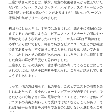
三膳知枝さんのことは、以前、懇意の技術者さんから教えていた
だいて、バッハ、スカルラッティ、ハイドン、スクリャービンの
CDを聴いた印象を書いたことがありますが、新たにグリーグの
抒情小曲集がリリースされました。
初回耳にしたときは、丁寧ではあるけれど、聴き手に積極的に訴
えてくるものが薄いような、ピアニストとリスナーとの間にやや
距離があるような気がしたのですが、この方のCDは平均律はじ
めずいぶん聴いており、稀有で特別なピアニストであるのは確認
済みであるから、すぐ放り出すことをせず繰り返し聴いてみる
と、じわじわとその真価があらわれ、むしろそこまでに時間を要
した自分の耳が不甲斐なく思われました。
三膳さんは、その演奏で、聴き手に詰め寄ってくることは決して
されないぶん、聴き手に判断を委ねられ、こちらが試されている
ようでもあります。
よって、他の方は知らず、私の場合、このピアニストの演奏を楽
しむにあたって、多少のウォーミングアップが必要でしたが、ひ
とたびその心地よさに耳の照準が合ってくると、ついには他のピ
アニストの演奏が煩わしくて受け付けなくなるところがあり、そ
れだけ醇乎たる世界をお持ちであるのは疑いないと感じるところ