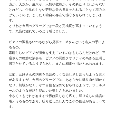
識か、天然か、生来か、人柄や教養か、そのあたりはわからない
けれども、俗臭のしない芳醇な音の世界をぶれることなく積み上
げていくのは、まったく独自の存在で感心させられてしまいま
す。
とりわけ今回のグリーグでは一段と完成度が高まっているよう
で、気品に溢れているよう感じました。
ピアノの調整もいつもながら見事で、Mさんという名人の手によ
るもの。
素晴らしいピアノが演奏を支えているのはもちろんだけれど、三
膳さんの絶妙な演奏も、ピアノの調整クオリティの高さを証明し
際立たせているようでもあり、まさに相乗作用だと思われます。
以前、三膳さんの演奏を民芸のような美しさと言ったような覚え
がありますが、今回のグリーグでは、あきらかに織り糸が細かく
なり、無駄がなく、かつ自信も深めておられるようで、フェルメ
ールのような完結と謎めいた美しさを思いました。
小さくてもそれが有する世界は限りなく広く、繰り返しの鑑賞に
堪えうるものであり、繰り返し楽しんでこその価値があるようで
す。