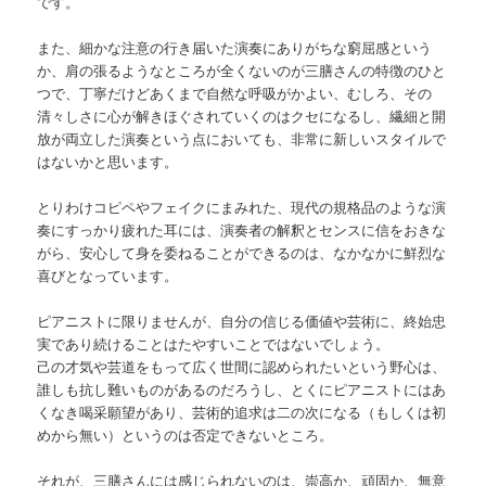
です。
また、細かな注意の行き届いた演奏にありがちな窮屈感という
か、肩の張るようなところが全くないのが三膳さんの特徴のひと
つで、丁寧だけどあくまで自然な呼吸がかよい、むしろ、その
清々しさに心が解きほぐされていくのはクセになるし、繊細と開
放が両立した演奏という点においても、非常に新しいスタイルで
はないかと思います。
とりわけコピペやフェイクにまみれた、現代の規格品のような演
奏にすっかり疲れた耳には、演奏者の解釈とセンスに信をおきな
がら、安心して身を委ねることができるのは、なかなかに鮮烈な
喜びとなっています。
ピアニストに限りませんが、自分の信じる価値や芸術に、終始忠
実であり続けることはたやすいことではないでしょう。
己の才気や芸道をもって広く世間に認められたいという野心は、
誰しも抗し難いものがあるのだろうし、とくにピアニストにはあ
くなき喝采願望があり、芸術的追求は二の次になる（もしくは初
めから無い）というのは否定できないところ。
それが、三膳さんには感じられないのは、崇高か、頑固か、無意