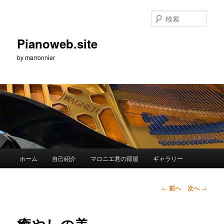
メ
イ
検
ン
索
コ
Pianoweb.site
ン
by marronnier
テ
ン
ツ
へ
移
動
メ
ホーム
自己紹介
マロニエ君の部屋
ギャラリー
イ
ン
メ
投
←
前へ
次へ
→
ニ
稿
ュ
ナ
ー
ビ