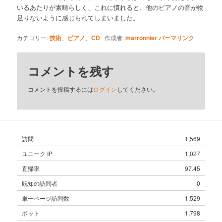
いるあたりが素晴らしく、これに慣れると、他のピアノの音が物
足りないように感じられてしまいました。
カテゴリー:
技術
、
ピアノ
、
CD
作成者:
marronnier
パーマリンク
コメントを残す
コメントを投稿するには
ログイン
してください。
訪問
1,569
ユニーク IP
1,027
直帰率
97.45
既知の訪問者
0
単一ページ訪問数
1,529
ボット
1,798