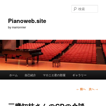
メ
イ
検
ン
索
コ
Pianoweb.site
ン
by marronnier
テ
ン
ツ
へ
移
動
メ
ホーム
自己紹介
マロニエ君の部屋
ギャラリー
イ
ン
メ
投
←
前へ
次へ
→
ニ
稿
ュ
ナ
ー
ビ