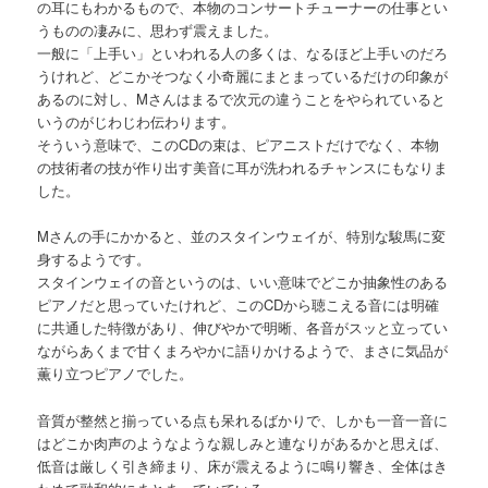
の耳にもわかるもので、本物のコンサートチューナーの仕事とい
うものの凄みに、思わず震えました。
一般に「上手い」といわれる人の多くは、なるほど上手いのだろ
うけれど、どこかそつなく小奇麗にまとまっているだけの印象が
あるのに対し、Mさんはまるで次元の違うことをやられていると
いうのがじわじわ伝わります。
そういう意味で、このCDの束は、ピアニストだけでなく、本物
の技術者の技が作り出す美音に耳が洗われるチャンスにもなりま
した。
Mさんの手にかかると、並のスタインウェイが、特別な駿馬に変
身するようです。
スタインウェイの音というのは、いい意味でどこか抽象性のある
ピアノだと思っていたけれど、このCDから聴こえる音には明確
に共通した特徴があり、伸びやかで明晰、各音がスッと立ってい
ながらあくまで甘くまろやかに語りかけるようで、まさに気品が
薫り立つピアノでした。
音質が整然と揃っている点も呆れるばかりで、しかも一音一音に
はどこか肉声のようなような親しみと連なりがあるかと思えば、
低音は厳しく引き締まり、床が震えるように鳴り響き、全体はき