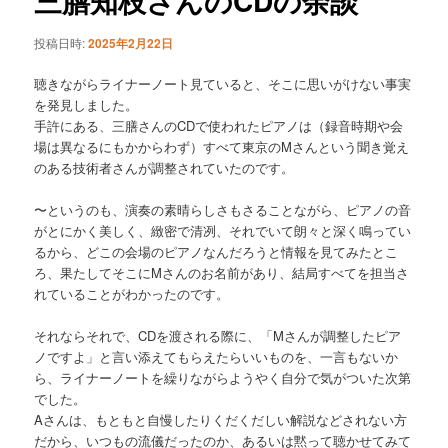
三膳知枝さんのCDの余談
ゲ
ー
投稿日時:
2025年2月22日
シ
ョ
聴きながらライナーノート見ていると、そこに思いがけない事実
ン
を発見しました。
手許にある、三膳さんのCDで使われたピアノは（録音時期や会
場は異なるにもかからわず）すべて東京のMさんという聞き覚え
のある技術者さんが調整されていたのです。
〜というのも、演奏の素晴らしさもさることながら、ピアノの音
がとにかく美しく、緻密で清冽、それでいて朗々と深く鳴ってい
るから、どこの会場のピアノなんだろうと情報を見てみたとこ
ろ、果たしてそこにMさんのお名前があり、結局すべてを担当さ
れていることがわかったのです。
それならそれで、CDを渡される際に、「Mさんが調整したピア
ノですよ」と言い添えてもらえたらいいものを、一言もないか
ら、ライナーノートを繰りながらようやく自分で気がついた次第
でした。
Aさんは、もともと自慢したりくだくだしい解説などされない方
だから、いつもの流儀だったのか、あるいは黙って聴かせてみて