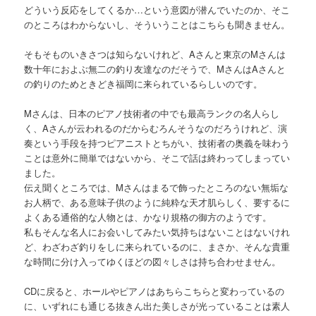
どういう反応をしてくるか…という意図が潜んでいたのか、そこ
のところはわからないし、そういうことはこちらも聞きません。
そもそものいきさつは知らないけれど、Aさんと東京のMさんは
数十年におよぶ無二の釣り友達なのだそうで、MさんはAさんと
の釣りのためときどき福岡に来られているらしいのです。
Mさんは、日本のピアノ技術者の中でも最高ランクの名人らし
く、Aさんが云われるのだからむろんそうなのだろうけれど、演
奏という手段を持つピアニストとちがい、技術者の奥義を味わう
ことは意外に簡単ではないから、そこで話は終わってしまってい
ました。
伝え聞くところでは、Mさんはまるで飾ったところのない無垢な
お人柄で、ある意味子供のように純粋な天才肌らしく、要するに
よくある通俗的な人物とは、かなり規格の御方のようです。
私もそんな名人にお会いしてみたい気持ちはないことはないけれ
ど、わざわざ釣りをしに来られているのに、まさか、そんな貴重
な時間に分け入ってゆくほどの図々しさは持ち合わせません。
CDに戻ると、ホールやピアノはあちらこちらと変わっているの
に、いずれにも通じる抜きん出た美しさが光っていることは素人