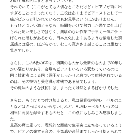
わめて融和的にまとまっていている。
それでいて（ここがとても大切なところだけど）ピアノが前に出
すぎることはまったくなく、主役はあくまでピアニストとして一
線がピシっと引かれているのもお見事というほかありません。
もうひとついい添えるなら、時間をかけて努力した果てに仕上げ
られた硬い美しさではなく、無駄のない作業で手早く一気に仕上
げられた感じがあるから、日本文化によくあるような緊迫した窮
屈感とは逆の、ほがらかで、むしろ寛ぎさえ感じることは重ねて
驚きでした。
さらに、この6枚のCDは、初期のものから最新のものまで20年ち
かい隔たりがあり、会場もピアノもいろいろ変わっているのに、
同じ技術者による同じ調子がしっかりと息づいて維持されている
のは、その技術と美意識が本物である証でしょう。
その魔法のような技術には、まったく唖然とするばかりでした。
さらに、もうひとつ付け加えると、私は録音技術やレーベルのこ
となどはさっぱりわからないけれど、ALMレーベルというのは、
相当に高度な録音するものだと、この点にもしみじみ感服しまし
た。
最高の席に座って、理想的な距離で生演奏に立ち会っているよう
で、ピアノの発する音の、空気感や余韻までしっかり捉えられて