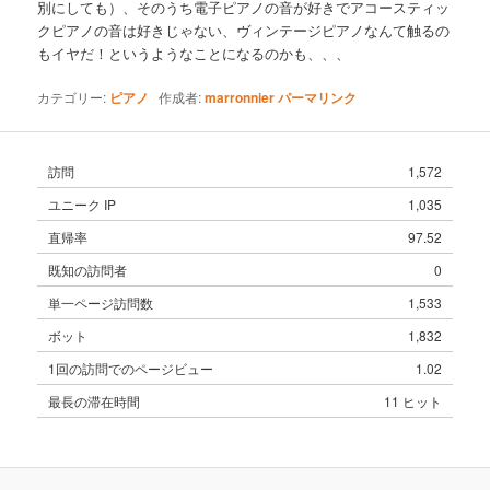
別にしても）、そのうち電子ピアノの音が好きでアコースティッ
クピアノの音は好きじゃない、ヴィンテージピアノなんて触るの
もイヤだ！というようなことになるのかも、、、
カテゴリー:
ピアノ
作成者:
marronnier
パーマリンク
訪問
1,572
ユニーク IP
1,035
直帰率
97.52
既知の訪問者
0
単一ページ訪問数
1,533
ボット
1,832
1回の訪問でのページビュー
1.02
最長の滞在時間
11 ヒット