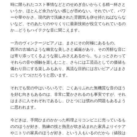
時に限られたコスト事情などとのせめぎ合いからくる精一杯さと
いうか、ほとんど余力がない感じが否めない。それでいて、パワ
ーや華やかさ、現代的で洗練された雰囲気も併せ持たねばならな
いなど、そのあたりのやりくりに最新技術が役立てられているの
か…どうもハイテクな音に聞こえます。
一方のヴィンテージピアノは、まさにその対極にあるもの。
西洋の古城のような幽玄な美しさと威厳があり、その芳醇な音に
は寄り添ってくるような親しみさえあるから、ちょっとさわって
それらの音や感触を楽しむこと、さらには工芸品としての価値も
備わり目にする楽しみもあり、風流な目的には古いピアノはまさ
にうってつけだろうと思います。
それでも世の中はいろいろで、ごくありふれた無機質な音のほう
を好む向きもあるのは、非常に驚かされるのも事実ですが、それ
はまさに人それぞれであるし、ひとつには慣れの問題もあるよう
に思われます。
今どきは、手間ひまのかかった料理よりコンビニに売っているも
ののほうが好き、熟練の技と熱意が吹き込まれた家具よりイケア
やニトリの家具のほうが好き、という人もいるのだから（値段は