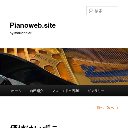
メ
イ
検
ン
索
コ
Pianoweb.site
ン
by marronnier
テ
ン
ツ
へ
移
動
メ
ホーム
自己紹介
マロニエ君の部屋
ギャラリー
イ
ン
メ
投
←
前へ
次へ
→
ニ
稿
ュ
ナ
ー
ビ