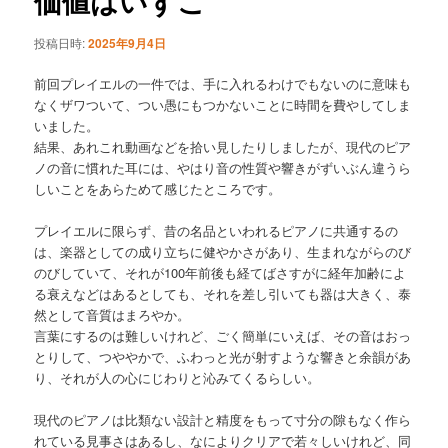
価値はいずこ
ゲ
ー
投稿日時:
2025年9月4日
シ
ョ
前回プレイエルの一件では、手に入れるわけでもないのに意味も
ン
なくザワついて、つい愚にもつかないことに時間を費やしてしま
いました。
結果、あれこれ動画などを拾い見したりしましたが、現代のピア
ノの音に慣れた耳には、やはり音の性質や響きがずいぶん違うら
しいことをあらためて感じたところです。
プレイエルに限らず、昔の名品といわれるピアノに共通するの
は、楽器としての成り立ちに健やかさがあり、生まれながらのび
のびしていて、それが100年前後も経てばさすがに経年加齢によ
る衰えなどはあるとしても、それを差し引いても器は大きく、泰
然として音質はまろやか。
言葉にするのは難しいけれど、ごく簡単にいえば、その音はおっ
とりして、つややかで、ふわっと光が射すような響きと余韻があ
り、それが人の心にじわりと沁みてくるらしい。
現代のピアノは比類ない設計と精度をもって寸分の隙もなく作ら
れている見事さはあるし、なによりクリアで若々しいけれど、同